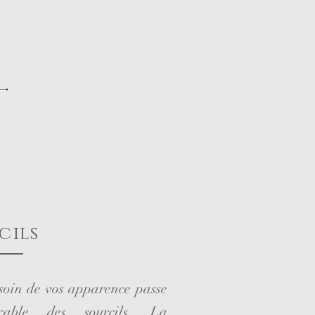
cils
soin de vos apparence passe
cable des sourcils. La