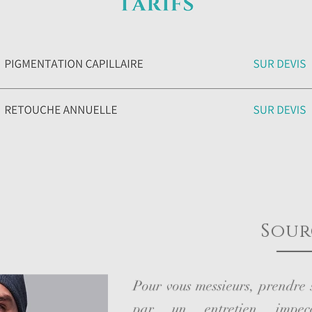
Sour
Pour vous messieurs, prendre 
par un entretien impec