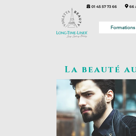
01 45 57 73 66
66 
Formations
La beauté a