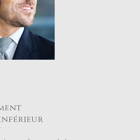
ment
 inférieur