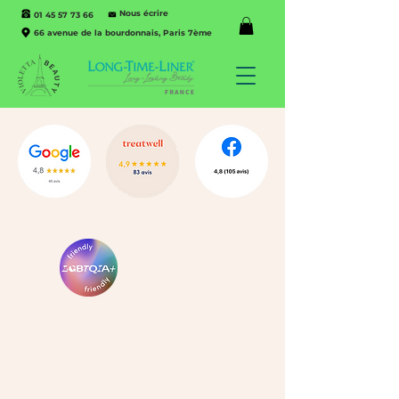
Nous écrire
01 45 57 73 66
66 avenue de la bourdonnais, Paris 7ème