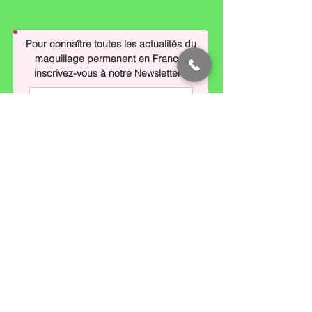
Pour connaître toutes les actualités du
maquillage permanent en France,
inscrivez-vous à notre Newsletter !
Envoyer
CONTACT
66 avenue de la
bourdonnais
75007 PARIS
À deux pas de la Tour