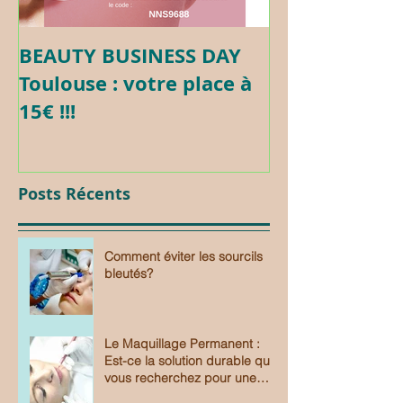
BEAUTY BUSINESS DAY
Formation c
Toulouse : votre place à
Maquillage 
15€ !!!
Posts Récents
Comment éviter les sourcils
bleutés?
Le Maquillage Permanent :
Est-ce la solution durable que
vous recherchez pour une
beauté sans effort?