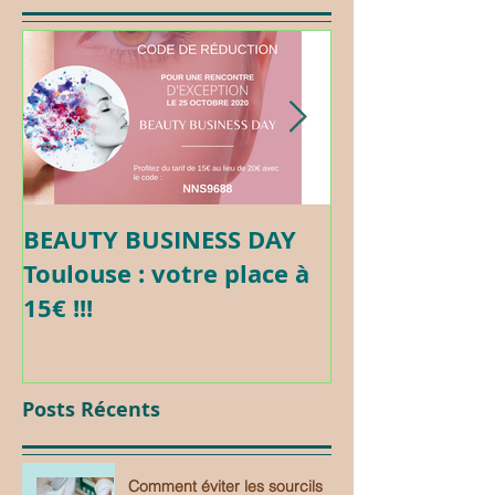
BEAUTY BUSINESS DAY
Formation c
Toulouse : votre place à
Maquillage 
15€ !!!
Posts Récents
Comment éviter les sourcils