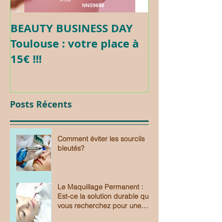
BEAUTY BUSINESS DAY
Formation c
Toulouse : votre place à
Maquillage 
15€ !!!
Posts Récents
Comment éviter les sourcils
bleutés?
Le Maquillage Permanent :
Est-ce la solution durable que
vous recherchez pour une
beauté sans effort?