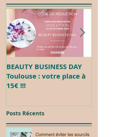
BEAUTY BUSINESS DAY
Formation c
Toulouse : votre place à
Maquillage 
15€ !!!
Posts Récents
Comment éviter les sourcils