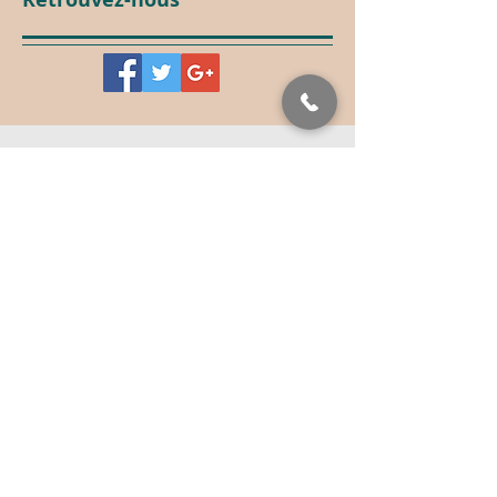
RETROUVEZ TOUTES LES ACTUS
DU MAQUILLAGE PERMANENT
Pour connaître toutes les actualités du
maquillage permanent en France,
inscrivez-vous à notre Newsletter !
Envoyer