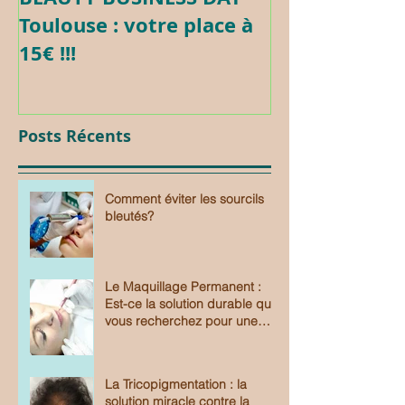
Toulouse : votre place à
Maquillage 
15€ !!!
Posts Récents
Comment éviter les sourcils
bleutés?
Le Maquillage Permanent :
Est-ce la solution durable que
vous recherchez pour une
beauté sans effort?
La Tricopigmentation : la
solution miracle contre la