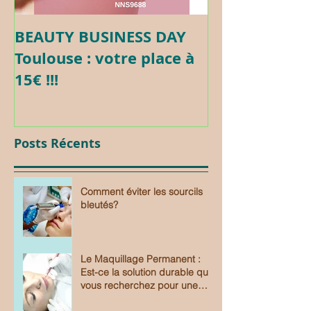
BEAUTY BUSINESS DAY
Formation c
Toulouse : votre place à
Maquillage 
15€ !!!
Posts Récents
Comment éviter les sourcils
bleutés?
Le Maquillage Permanent :
Est-ce la solution durable que
vous recherchez pour une
beauté sans effort?