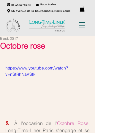
Nous écrire
01 45 57 73 66
66 avenue de la bourdonnais, Paris 7ème
5 oct. 2017
Octobre rose
https://www.youtube.com/watch?
v=nStRhNaVSfk
🎗
 À l'occasion de l'
Octobre Rose
, 
Long-Time-Liner Paris s'engage et se 