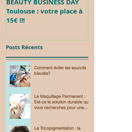
BEAUTY BUSINESS DAY
Formation c
Toulouse : votre place à
Maquillage 
15€ !!!
Posts Récents
Comment éviter les sourcils
bleutés?
Le Maquillage Permanent :
Est-ce la solution durable que
vous recherchez pour une
beauté sans effort?
La Tricopigmentation : la