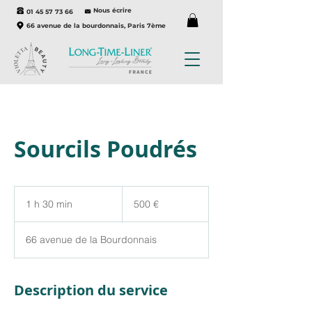
Nous écrire
01 45 57 73 66
66 avenue de la bourdonnais, Paris 7ème
Sourcils Poudrés
500
euros
1 h 30 min
1
500 €
3
0
66 avenue de la Bourdonnais
m
i
n
Description du service