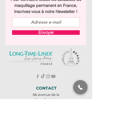
maquillage permanent en France,
inscrivez-vous à notre Newsletter !
Envoyer
CONTACT
66 avenue de la
bourdonnais
75007 PARIS
À deux pas de la Tour
Eiffel
Métro ligne 8 - École
militaire
Tel : +
33 1 45 57 73 66