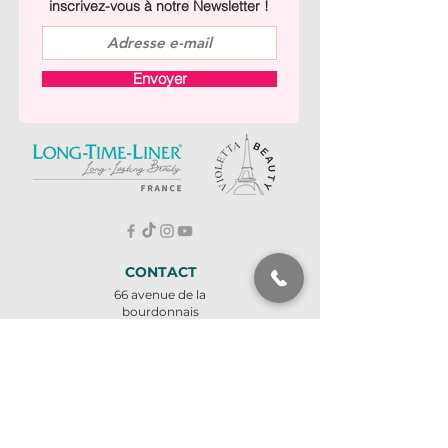
inscrivez-vous à notre Newsletter !
Envoyer
CONTACT
66 avenue de la
bourdonnais
75007 PARIS
À deux pas de la Tour
Eiffel
Métro ligne 8 - École
militaire
Tel : +
33 1 45 57 73 66
Pour toute réclamation,