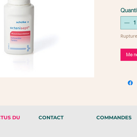
contien
Quanti
tache.
Capacit
Rupture
Me no
CTUS DU
CONTACT
COMMANDES