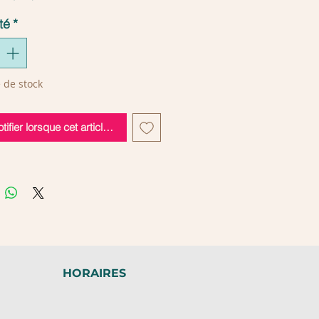
t pas d' iode, incolore, sans
té
*
é: 50 ml
 de stock
tifier lorsque cet article est disponible
HORAIRES