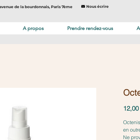
Nous écrire
avenue de la bourdonnais, Paris 7ème
A propos
Prendre rendez-vous
A
Octe
12,00
Octenis
en outr
Ne prov