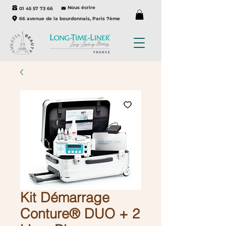
Nous écrire
01 45 57 73 66
66 avenue de la bourdonnais, Paris 7ème
Kit Démarrage
Conture® DUO + 2