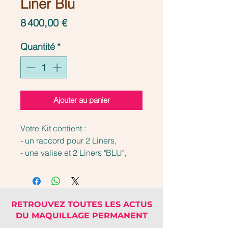
Liner Blu
Prix
8 400,00 €
Quantité
*
Ajouter au panier
Votre Kit contient :
- un raccord pour 2 Liners,
- une valise et 2 Liners "BLU",
- 4 Pigments,
- 2 boîtes de 10 Modules jetables
- 1 aiguille, dans un
emballage stérile,
RETROUVEZ TOUTES LES ACTUS
- un désinfectant.
DU MAQUILLAGE PERMANENT