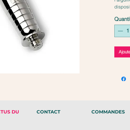
disposi
Contur
Quanti
de LON
Ajout
CTUS DU
CONTACT
COMMANDES