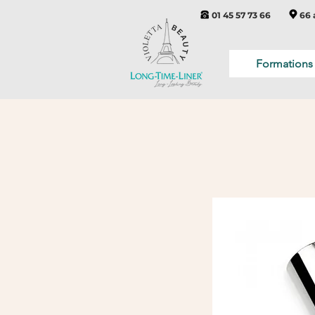
01 45 57 73 66
66 
Formations