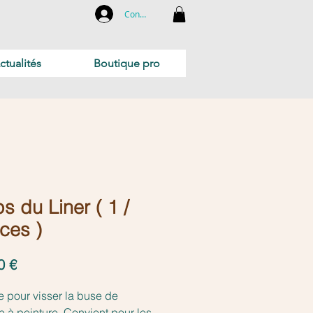
Connexion
ctualités
Boutique pro
s du Liner ( 1 /
ces )
Prix
0 €
 pour visser la buse de
lle à peinture. Convient pour les