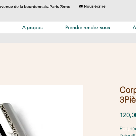
Nous écrire
avenue de la bourdonnais, Paris 7ème
A propos
Prendre rendez-vous
A
Corp
3Piè
120,0
Poignée
l'aigui