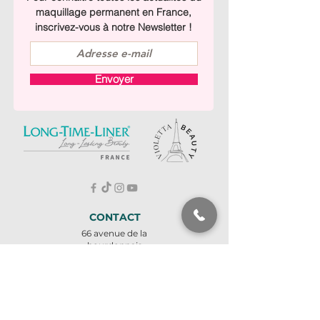
maquillage permanent en France,
inscrivez-vous à notre Newsletter !
Envoyer
CONTACT
66 avenue de la
bourdonnais
75007 PARIS
À deux pas de la Tour
Eiffel
Métro ligne 8 - École
militaire
Tel : +
33 1 45 57 73 66