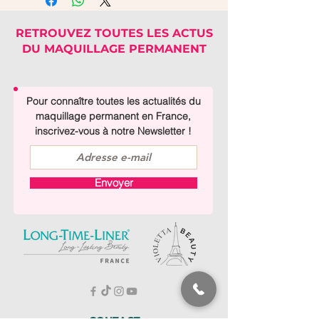
Numéro : 722
(Polyvinyl Pyrrolidone), Shellac,
Unité : 1x10ml
CI 73907
RETROUVEZ TOUTES LES ACTUS
DU MAQUILLAGE PERMANENT
Pour connaître toutes les actualités du
maquillage permanent en France,
inscrivez-vous à notre Newsletter !
Envoyer