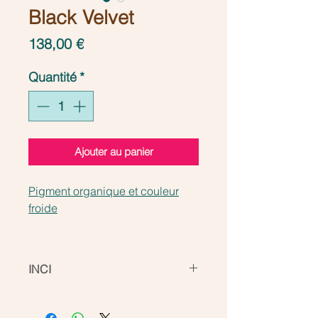
Black Velvet
Prix
138,00 €
Quantité
*
Ajouter au panier
Pigment organique et couleur
froide
Noir intense et velouté
parfaitement adapté pour créer
INCI
de superbes eye-liners vraiment
noirs !
Aqua, Ethanol, CI 77266,
Propylène Glycol, Glycérine, PVP