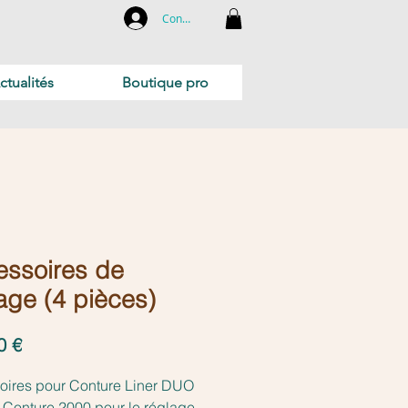
Connexion
ctualités
Boutique pro
essoires de
age (4 pièces)
Prix
0 €
oires pour Conture Liner DUO
r Conture 2000 pour le réglage