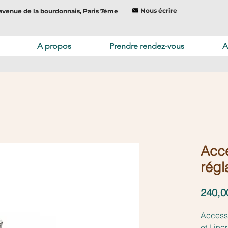
Nous écrire
avenue de la bourdonnais, Paris 7ème
A propos
Prendre rendez-vous
A
Acc
régl
240,0
Access
et Line