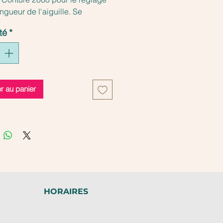
ongueur de l'aiguille. Se
 de quatre parties.
té
*
er au panier
HORAIRES