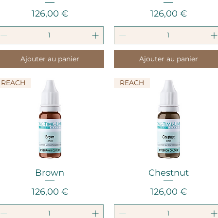
Prix
Prix
126,00 €
126,00 €
Ajouter au panier
Ajouter au panier
REACH
REACH
Aperçu rapide
Aperçu rapide
Brown
Chestnut
Prix
Prix
126,00 €
126,00 €