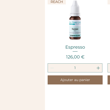
REACH
Aperçu rapide
Espresso
Prix
126,00 €
Ajouter au panier