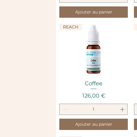
Ajouter au panier
REACH
Aperçu rapide
Coffee
Prix
126,00 €
Ajouter au panier