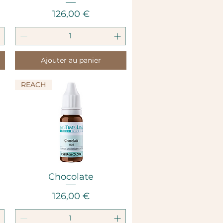
Prix
126,00 €
Ajouter au panier
REACH
Aperçu rapide
Chocolate
Prix
126,00 €