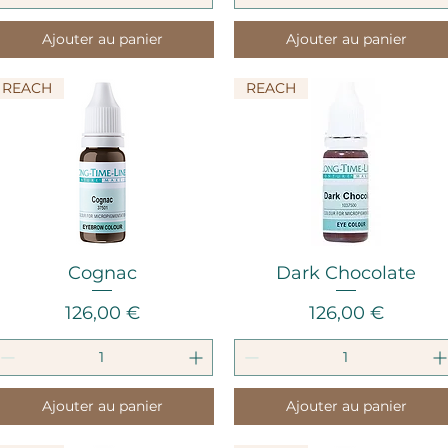
Ajouter au panier
Ajouter au panier
REACH
REACH
Aperçu rapide
Aperçu rapide
Cognac
Dark Chocolate
Prix
Prix
126,00 €
126,00 €
Ajouter au panier
Ajouter au panier