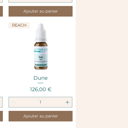
Ajouter au panier
REACH
Aperçu rapide
Dune
Prix
126,00 €
Ajouter au panier