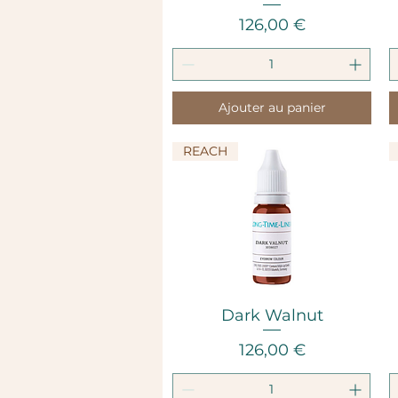
Prix
126,00 €
Ajouter au panier
REACH
Aperçu rapide
Dark Walnut
Prix
126,00 €