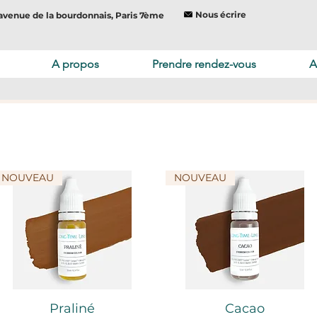
Nous écrire
avenue de la bourdonnais, Paris 7ème
A propos
Prendre rendez-vous
A
NOUVEAU
NOUVEAU
Aperçu rapide
Aperçu rapide
Praliné
Cacao