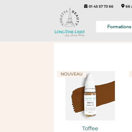
01 45 57 73 66
66 
Formations
NOUVEAU
Aperçu rapide
Toffee