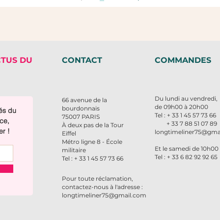
CTUS DU
CONTACT
COMMANDES
Du lundi au vendredi,
66 avenue de la
de 09h00 à 20h00
bourdonnais
tés du
Tel : + 33 1 45 57 73
75007 PARIS
ce,
+ 33 7 88 51 07 89
À deux pas de la Tour
er !
longtimeliner75@gma
Eiffel
Métro ligne 8 - École
Et le samedi de 10h00
militaire
Tel : + 33 6 82 92 92 65
Tel : + 33 1 45 57 73 66
Pour toute réclamation,
contactez-nous à l'adresse :
longtimeliner75@gmail.com