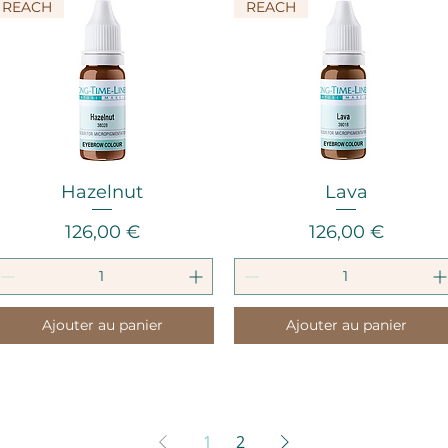
REACH
REACH
Aperçu rapide
Aperçu rapide
Hazelnut
Lava
Prix
Prix
126,00 €
126,00 €
Ajouter au panier
Ajouter au panier
1
2