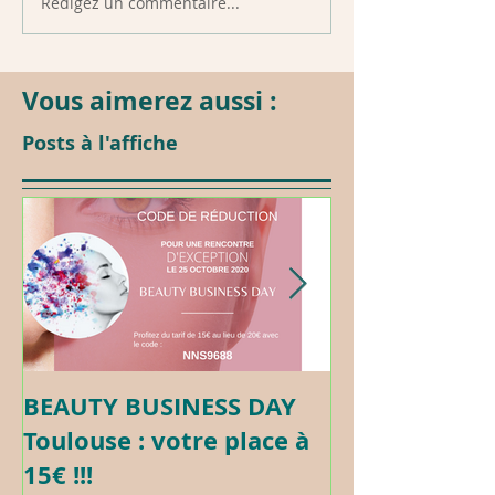
Rédigez un commentaire...
Vous aimerez aussi :
Posts à l'affiche
BEAUTY BUSINESS DAY
Formation c
Toulouse : votre place à
Maquillage 
15€ !!!