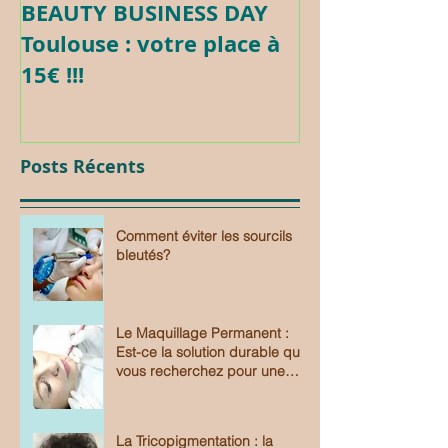
BEAUTY BUSINESS DAY
Formation c
Toulouse : votre place à
Maquillage 
15€ !!!
Posts Récents
Comment éviter les sourcils
bleutés?
Le Maquillage Permanent :
Est-ce la solution durable que
vous recherchez pour une
beauté sans effort?
La Tricopigmentation : la